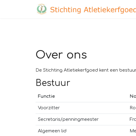
Over ons
De Stichting Atletiekerfgoed kent een bestuu
Bestuur
Functie
N
Voorzitter
Ro
Secretaris/penningmeester
Fr
Algemeen lid
Me