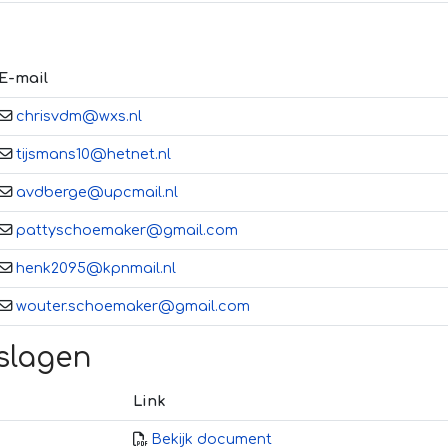
E-mail
chrisvdm@wxs.nl
tijsmans10@hetnet.nl
avdberge@upcmail.nl
pattyschoemaker@gmail.com
henk2095@kpnmail.nl
wouter.schoemaker@gmail.com
rslagen
Link
Bekijk document