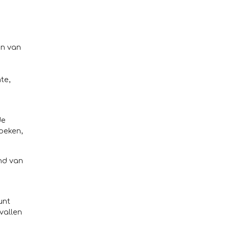
en van
te,
de
oeken,
ind van
unt
vallen