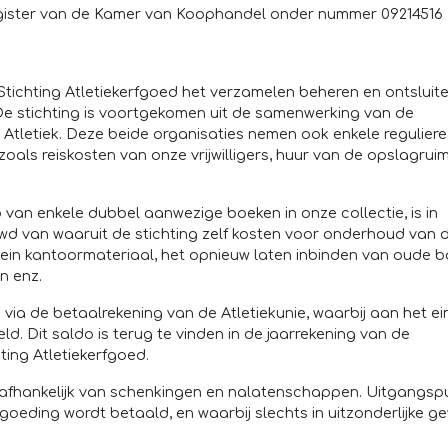
register van de Kamer van Koophandel onder nummer 09214516
Stichting Atletiekerfgoed het verzamelen beheren en ontsluit
. De stichting is voortgekomen uit de samenwerking van de
 Atletiek. Deze beide organisaties nemen ook enkele reguliere
zoals reiskosten van onze vrijwilligers, huur van de opslagruim
p van enkele dubbel aanwezige boeken in onze collectie, is in
d van waaruit de stichting zelf kosten voor onderhoud van 
lein kantoormateriaal, het opnieuw laten inbinden van oude b
n enz.
 via de betaalrekening van de Atletiekunie, waarbij aan het e
d. Dit saldo is terug te vinden in de jaarrekening van de
hting Atletiekerfgoed.
wij afhankelijk van schenkingen en nalatenschappen. Uitgangsp
goeding wordt betaald, en waarbij slechts in uitzonderlijke ge