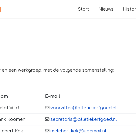
Start
Nieuws
Histor
r en een werkgroep, met de volgende samenstelling:
aam
E-mail
elof Veld
voorzitter@atletiekerfgoed.nl
ank Koomen
secretaris@atletiekerfgoed.nl
lchert Kok
melchert.kok@upcmail.nl