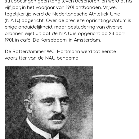
strubbelingen geen lang leven beschoren, en werd al na
vijf jaar, in het voorjaar van 1901 ontbonden. Vrijwel
tegelijkertijd werd de Nederlandsche Athletiek Unie
(N.A.U.) opgericht. Over de precieze oprichtingsdatum is
enige onduidelijkheid, maar bestudering van diverse
bronnen wijst uit dat de N.A.U. is opgericht op 28 april
1901, in café ‘De Karseboom’ in Amsterdam.
De Rotterdammer W.C. Hartmann werd tot eerste
voorzitter van de NAU benoemd.