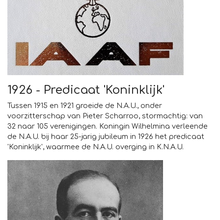
1926 - Predicaat 'Koninklijk'
Tussen 1915 en 1921 groeide de N.A.U., onder
voorzitterschap van Pieter Scharroo, stormachtig: van
32 naar 105 verenigingen. Koningin Wilhelmina verleende
de N.A.U. bij haar 25-jarig jubileum in 1926 het predicaat
'Koninklijk', waarmee de N.A.U. overging in K.N.A.U.