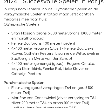
2024 - Succesvolle Spelen in Parijs
In Parijs nam TeamNL na de Olympische Spelen en de
Paralympische Spelen in totaal maar liefst achttien
medailles mee naar huis:
Olympische Spelen
Sifan Hassan (brons 5.000 meter, brons 10.000 meter
en marathongoud)
Femke Bol (brons 400 meter horden)
4x400 meter vrouwen (zilver) - Femke Bol, Lieke
Klaver, Cathelijn Peeters, Lisanne de Witte, Eveline
Saalberg en Myrte van der Schoot
4x400 meter gemengd (goud) - Eugene Omalla,
Isaya Klein Ikkink, Femke Bol, Lieke Klaver en
Cathelijn Peeters
Paralympische Spelen
Fleur Jong (goud verspringen T64 en goud 100
meter T64)
Marlène van Gansewinkel (zilver verspringen T64,
zilver 200 meter T64 en brons 100 meter T64)
Joël de Jong (goud verspringen T63)