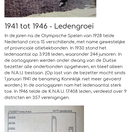
1941 tot 1946 - Ledengroei
In de jaren na de Olympische Spelen van 1928 telde
Nederland circa 15 verschillende, met name gewestelijke
of provinciale atletiekbonden. In 1930 stond het
ledenaantal op 3.928 leden, waaronder 244 junioren. In
de oorlogsjaren werden onder dwang van de Duitse
bezetter alle onderbonden opgeheven, en bleef alleen
de N.A.U. bestaan. (Op last van de bezetter mocht sinds
1 januari 1941 de benaming Koninklijk niet meer gevoerd
worden.) In de oorlogsjaren nam het ledenaantal sterk
toe. In 1946 telde de K.N.A.U. 17.408 leden, verdeeld over 9
districten en 357 verenigingen.