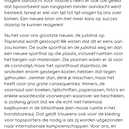
magere aandacht voor masters heeft er ook toe geleid
dat bijvoorbeeld aan ranglijsten minder aandacht werd
besteed, terwijl er wel van tijd tot tijd vragen bij ons over
komen. Een nieuwe bron om met meer kans op succes
daarop te kunnen reageren!
Nu het voor ons grootste nieuws: de judohal op
Papendal wordt gesloopt! We wisten dat dit er eens aan
zou komen. De oude sporthal en de judohal weg en dan
een nieuwe sporthal op die plaats, inclusief ruimten voor
het bergen van materialen. Die plannen waren er al voor
de coronatijd, maar het oponthoud daardoor, de
sindsdien enorm gestegen kosten, hebben dat tegen
gehouden. Jammer dan, denk je misschien, maar het
heeft voor ons grote consequenties. Immers, de
voorraad aan boeken, tijdschriften, paperassen, foto’s en
enkele waardevolle voorwerpen waarover we beschikken,
is zodanig groot dat we die echt niet helemaal
kwijtkunnen in de bibliotheek (een mooie ruimte in het
bondsbureau). Dat geldt trouwens ook voor de kleding
voor topsporters die nodig is als zij worden uitgezonden
naar internationale kampioenschappen. Voor ons, en