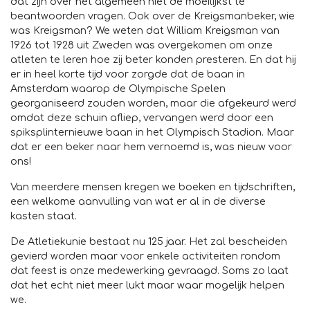
dat zijn over het algemeen niet de moeilijkst te
beantwoorden vragen. Ook over de Kreigsmanbeker, wie
was Kreigsman? We weten dat William Kreigsman van
1926 tot 1928 uit Zweden was overgekomen om onze
atleten te leren hoe zij beter konden presteren. En dat hij
er in heel korte tijd voor zorgde dat de baan in
Amsterdam waarop de Olympische Spelen
georganiseerd zouden worden, maar die afgekeurd werd
omdat deze schuin afliep, vervangen werd door een
spiksplinternieuwe baan in het Olympisch Stadion. Maar
dat er een beker naar hem vernoemd is, was nieuw voor
ons!
Van meerdere mensen kregen we boeken en tijdschriften,
een welkome aanvulling van wat er al in de diverse
kasten staat.
De Atletiekunie bestaat nu 125 jaar. Het zal bescheiden
gevierd worden maar voor enkele activiteiten rondom
dat feest is onze medewerking gevraagd. Soms zo laat
dat het echt niet meer lukt maar waar mogelijk helpen
we.