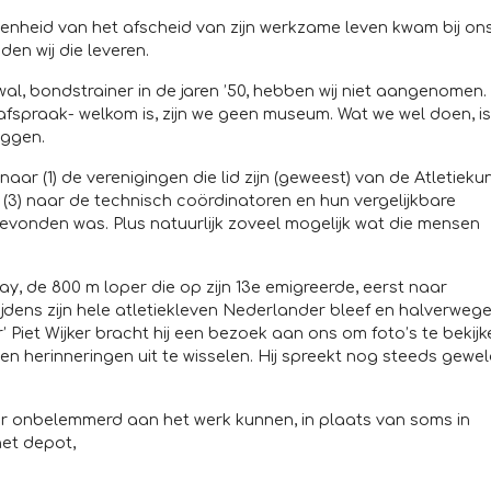
genheid van het afscheid van zijn werkzame leven kwam bij on
den wij die leveren.
l, bondstrainer in de jaren ’50, hebben wij niet aangenomen. 
afspraak- welkom is, zijn we geen museum. Wat we wel doen, is
eggen.
naar (1) de verenigingen die lid zijn (geweest) van de Atletiekun
 (3) naar de technisch coördinatoren en hun vergelijkbare
gevonden was. Plus natuurlijk zoveel mogelijk wat die mensen
ay, de 800 m loper die op zijn 13e emigreerde, eerst naar
tijdens zijn hele atletiekleven Nederlander bleef en halverweg
’ Piet Wijker bracht hij een bezoek aan ons om foto’s te bekijk
en herinneringen uit te wisselen. Hij spreekt nog steeds gewel
er onbelemmerd aan het werk kunnen, in plaats van soms in
het depot,