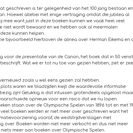
at geschreven is ter gelegenheid van het 100 jarig bestaan e
an. Hoewel allebei met enige vertraging omdat die jubilea al
blij mee want juist in deze boeken kunnen we vaak heel veel
nie niet wordt bewaard en we hebben ook al meermalen
 deze kunnen helpen.
zie bijvoorbeeld hierboven de alinea over Herman Eikema en 
voor de presentatie van de Canon, het boek dat in 50 vens
eschrijft. Wat we er tot nu toe van gezien hebben, ziet er zee
 vernieuwd zoals u wel eens gezien zal hebben.
 plots waren we bladzijden kwijt die waardevolle informatie
bezig zijn! Gelukkig is dat intussen grotendeels opgelost maa
waarschuwde opnieuw voor een risico dat we nu lopen.
oeken staan over de Olympische Spelen van 1896 tot en met 1
veel boeken werden er niet meer over geschreven want het
matievoorziening vooraf, de wedstrijdverslagen met
over. Boeken worden niet meer verkocht en dus niet meer
niets meer aan boeken over Olympische Spelen.