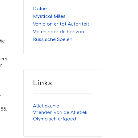
Dafne
n
Mystical Miles
Van pionier tot Autoriteit
Vallen naar de horizon
Russische Spelen
die
ters
r
Links
r
Atletiekunie
988.
Vrienden van de Atletiek
Olympisch erfgoed