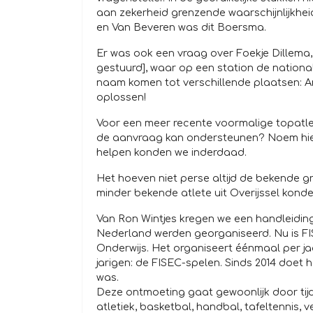
aan zekerheid grenzende waarschijnlijkhe
en Van Beveren was dit Boersma.
Er was ook een vraag over Foekje Dillema,
gestuurd], waar op een station de nation
naam komen tot verschillende plaatsen: A
oplossen!
Voor een meer recente voormalige topatlee
de aanvraag kan ondersteunen? Noem hie
helpen konden we inderdaad.
Het hoeven niet perse altijd de bekende 
minder bekende atlete uit Overijssel kond
Van Ron Wintjes kregen we een handleiding
Nederland werden georganiseerd. Nu is FI
Onderwijs. Het organiseert éénmaal per ja
jarigen: de FISEC-spelen. Sinds 2014 doet h
was.
Deze ontmoeting gaat gewoonlijk door tij
atletiek, basketbal, handbal, tafeltennis, 