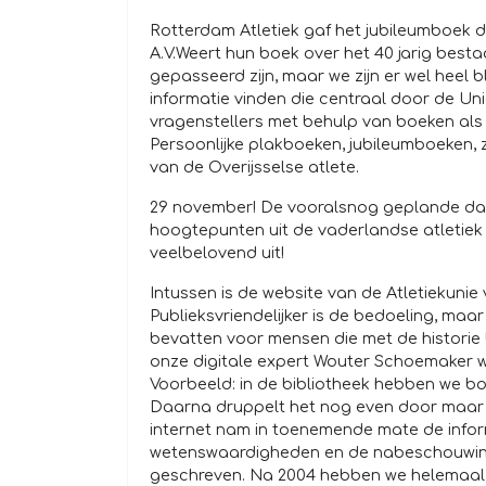
Rotterdam Atletiek gaf het jubileumboek d
A.V.Weert hun boek over het 40 jarig besta
gepasseerd zijn, maar we zijn er wel heel 
informatie vinden die centraal door de U
vragenstellers met behulp van boeken als
Persoonlijke plakboeken, jubileumboeken, 
van de Overijsselse atlete.
29 november! De vooralsnog geplande dag 
hoogtepunten uit de vaderlandse atletiek b
veelbelovend uit!
Intussen is de website van de Atletiekunie
Publieksvriendelijker is de bedoeling, maar
bevatten voor mensen die met de historie 
onze digitale expert Wouter Schoemaker 
Voorbeeld: in de bibliotheek hebben we b
Daarna druppelt het nog even door maar 
internet nam in toenemende mate de infor
wetenswaardigheden en de nabeschouwing 
geschreven. Na 2004 hebben we helemaal 