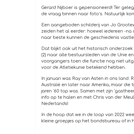
Gerard Nijboer is gepensioneerd! Ter gele
de vraag binnen naar foto’s. Natuurlijk kon
Een aangeboden schilderij van Jo Grootewa
zeiden het al eerder: hoewel iedereen -na 
naar beste kunnen de geschiedenis vastl
Dat blijkt ook uit het historisch onderzoek 
(2) naar alle bestuursleden van de Unie en
voorgangers toen die functie nog niet uit
voor de Atletiekunie betekend hebben.
In januari was Ray van Asten in ons land. R
Australië en later naar Amerika, maar die 
jaren ’60 top was. Samen met zijn ‘gastheer
info op te halen en met Chris van der Meul
Nederlands!
In de hoop dat we in de loop van 2022 we
kleine groepjes op het bondsbureau of in 