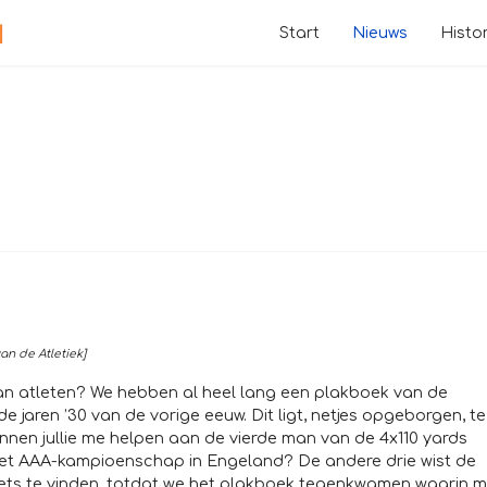
Start
Nieuws
Histor
n de Atletiek]
 van atleten? We hebben al heel lang een plakboek van de
jaren ’30 van de vorige eeuw. Dit ligt, netjes opgeborgen, te
 “Kunnen jullie me helpen aan de vierde man van de 4x110 yards
het AAA-kampioenschap in Engeland? De andere drie wist de
 niets te vinden, totdat we het plakboek tegenkwamen waarin 