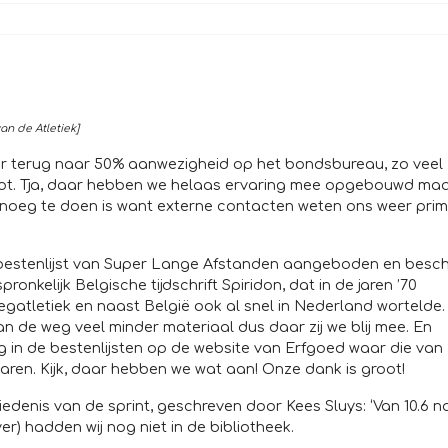
n de Atletiek]
eer terug naar 50% aanwezigheid op het bondsbureau, zo veel
pot. Tja, daar hebben we helaas ervaring mee opgebouwd ma
r genoeg te doen is want externe contacten weten ons weer pri
n bestenlijst van Super Lange Afstanden aangeboden en besch
onkelijk Belgische tijdschrift Spiridon, dat in de jaren ’70
gatletiek en naast België ook al snel in Nederland wortelde.
 de weg veel minder materiaal dus daar zij we blij mee. En
g in de bestenlijsten op de website van Erfgoed waar die van
aren. Kijk, daar hebben we wat aan! Onze dank is groot!
denis van de sprint, geschreven door Kees Sluys: ‘Van 10.6 n
er) hadden wij nog niet in de bibliotheek.