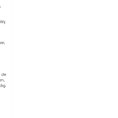
s
Wij
ie;
e de
en,
dig