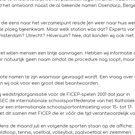
id het antwoord: naast de al bekende namen Osendarp, Berg
 die eens naar het verzamelpunt reisde [en weer naar huis we
ale ploeg bijeenkwam. Maar welk station was dat? Experts va
msterdam? Utrecht? Hilversum? Nee, dat konden wij ook niet
t willen mensen een lintje aanvragen. Hebben wij informatie 
r natuurlijk geen naam omdat de procedure nog loopt, maar
grote namen te zijn waarnaar gevraagd wordt. Een vraag over
en wij ook voor een groot deel beantwoorden.
 wedstrijdorganisatie voor de FICEP-spelen 2001 dat jaar in
SEC de internationale schoolsportfederatie van het Katholiek
ar een internationale schoolsportontmoeting voor 15- tot 17-
et dit samen met FICEP die er vóór die tijd verantwoordelijk v
dens de maand juli en volgende sporten staan op de affiche:
veldloop, tennis, voetbal, volleybal, zaalvoetbal en zwemmen.