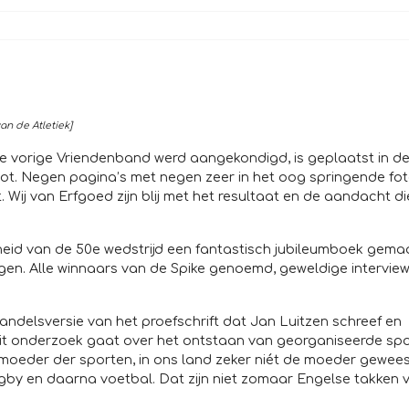
n de Atletiek]
de vorige Vriendenband werd aangekondigd, is geplaatst in d
loot. Negen pagina’s met negen zeer in het oog springende fot
. Wij van Erfgoed zijn blij met het resultaat en de aandacht di
heid van de 50e wedstrijd een fantastisch jubileumboek gema
ngen. Alle winnaars van de Spike genoemd, geweldige interview
andelsversie van het proefschrift dat Jan Luitzen schreef en
Dit onderzoek gaat over het ontstaan van georganiseerde spo
de moeder der sporten, in ons land zeker niét de moeder gewee
ugby en daarna voetbal. Dat zijn niet zomaar Engelse takken 