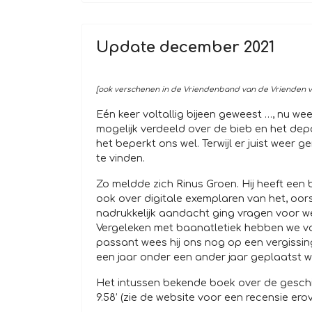
Update december 2021
[ook verschenen in de Vriendenband van de Vrienden va
Eén keer voltallig bijeen geweest …, nu w
mogelijk verdeeld over de bieb en het de
het beperkt ons wel. Terwijl er juist wee
te vinden.
Zo meldde zich Rinus Groen. Hij heeft ee
ook over digitale exemplaren van het, oorspr
nadrukkelijk aandacht ging vragen voor we
Vergeleken met baanatletiek hebben we van
passant wees hij ons nog op een vergissin
een jaar onder een ander jaar geplaatst w
Het intussen bekende boek over de geschie
9.58’ (zie de website voor een recensie erov