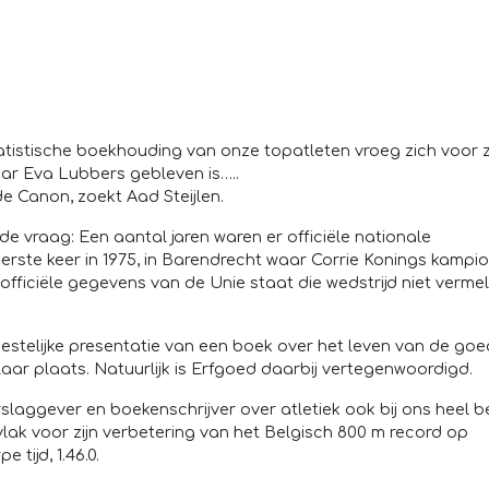
statistische boekhouding van onze topatleten vroeg zich voor z
aar Eva Lubbers gebleven is…..
de Canon, zoekt Aad Steijlen.
e vraag: Een aantal jaren waren er officiële nationale
ste keer in 1975, in Barendrecht waar Corrie Konings kampi
officiële gegevens van de Unie staat die wedstrijd niet vermel
stelijke presentatie van een boek over het leven van de go
aar plaats. Natuurlijk is Erfgoed daarbij vertegenwoordigd.
rslaggever en boekenschrijver over atletiek ook bij ons heel 
vlak voor zijn verbetering van het Belgisch 800 m record op
tijd, 1.46.0.