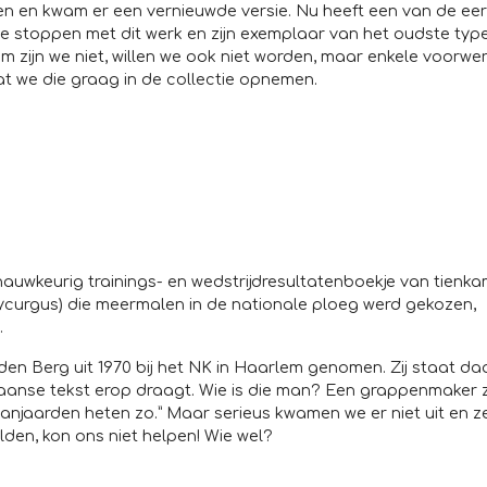
 en kwam er een vernieuwde versie. Nu heeft een van de eer
te stoppen met dit werk en zijn exemplaar van het oudste type
ijn we niet, willen we ook niet worden, maar enkele voorwe
 we die graag in de collectie opnemen.
auwkeurig trainings- en wedstrijdresultatenboekje van tienk
Lycurgus) die meermalen in de nationale ploeg werd gekozen,
.
 den Berg uit 1970 bij het NK in Haarlem genomen. Zij staat da
anse tekst erop draagt. Wie is die man? Een grappenmaker ze
njaarden heten zo.” Maar serieus kwamen we er niet uit en ze
lden, kon ons niet helpen! Wie wel?