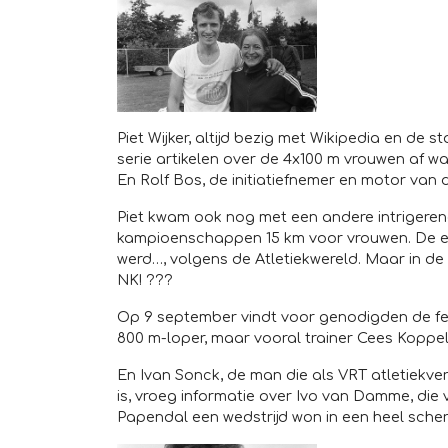
Piet Wijker, altijd bezig met Wikipedia en de 
serie artikelen over de 4x100 m vrouwen af w
En Rolf Bos, de initiatiefnemer en motor van 
Piet kwam ook nog met een andere intrigerend
kampioenschappen 15 km voor vrouwen. De eer
werd…, volgens de Atletiekwereld. Maar in de 
NK! ???
Op 9 september vindt voor genodigden de fee
800 m-loper, maar vooral trainer Cees Koppel
En Ivan Sonck, de man die als VRT atletiekve
is, vroeg informatie over Ivo van Damme, die 
Papendal een wedstrijd won in een heel scherpe 