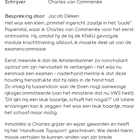
Schrijver
Charles van Commenée
Bespreking door
Jacob Dikken
Het was een klein, primitief ingericht zaaltje in het “oude”
Papendal, waar ik Charles van Commenée voor het eerst
ontmoette. Hij, omdat hij de bij de KNAU gevolgde
module krachttraining afsloot, ik maakte deel uit van de
examencommissie.
Eerst meende ik dat de Amsterdammer zo nonchalant
optrad om zijn nervositeit te verbergen – het wàs nu
eenmaal een examen – naderhand merkte ik dat deze
houding benadrukte dat hij alles in de hand had.
Zo vroeg hij tussendoor aan de (toen nog) aanwezige
rijksgecommitteerde (van het ministerie dat nu VWS heet):
“Dit lijkt mij een leuk baantje, schuift het nogal?” Uit latere
ervaringen kan ik zeggen: het was een leuk baantje, maar
het schoof maar matig.
Inmiddels is Charles grijzer en wijzer geworden en heeft
hij het ‘Handboek Topsport’ geschreven. Wie denkt hierin
mooie verhalen te kunnen vinden van zijn brede